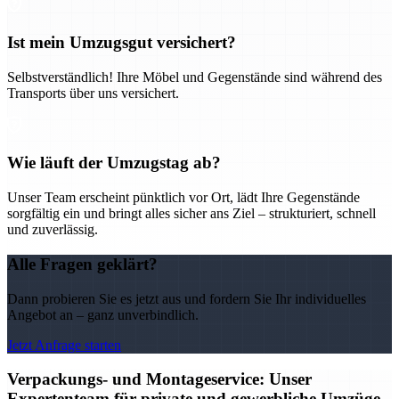
Ist mein Umzugsgut versichert?
Selbstverständlich! Ihre Möbel und Gegenstände sind während des
Transports über uns versichert.
Wie läuft der Umzugstag ab?
Unser Team erscheint pünktlich vor Ort, lädt Ihre Gegenstände
sorgfältig ein und bringt alles sicher ans Ziel – strukturiert, schnell
und zuverlässig.
Alle Fragen geklärt?
Dann probieren Sie es jetzt aus und fordern Sie Ihr individuelles
Angebot an – ganz unverbindlich.
Jetzt Anfrage starten
Verpackungs- und Montageservice: Unser
Expertenteam für private und gewerbliche Umzüge