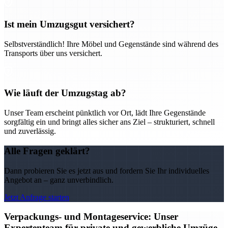
Ist mein Umzugsgut versichert?
Selbstverständlich! Ihre Möbel und Gegenstände sind während des
Transports über uns versichert.
Wie läuft der Umzugstag ab?
Unser Team erscheint pünktlich vor Ort, lädt Ihre Gegenstände
sorgfältig ein und bringt alles sicher ans Ziel – strukturiert, schnell
und zuverlässig.
Alle Fragen geklärt?
Dann probieren Sie es jetzt aus und fordern Sie Ihr individuelles
Angebot an – ganz unverbindlich.
Jetzt Anfrage starten
Verpackungs- und Montageservice: Unser
Expertenteam für private und gewerbliche Umzüge