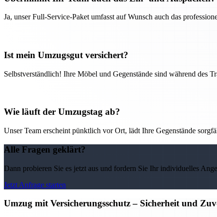
Ja, unser Full-Service-Paket umfasst auf Wunsch auch das professio
Ist mein Umzugsgut versichert?
Selbstverständlich! Ihre Möbel und Gegenstände sind während des Tra
Wie läuft der Umzugstag ab?
Unser Team erscheint pünktlich vor Ort, lädt Ihre Gegenstände sorgfälti
Alle Fragen geklärt?
Dann probieren Sie es jetzt aus und fordern Sie Ihr individuelles Ang
Jetzt Anfrage starten
Umzug mit Versicherungsschutz – Sicherheit und Zuv