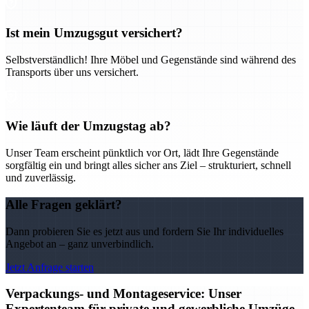
Ist mein Umzugsgut versichert?
Selbstverständlich! Ihre Möbel und Gegenstände sind während des
Transports über uns versichert.
Wie läuft der Umzugstag ab?
Unser Team erscheint pünktlich vor Ort, lädt Ihre Gegenstände
sorgfältig ein und bringt alles sicher ans Ziel – strukturiert, schnell
und zuverlässig.
Alle Fragen geklärt?
Dann probieren Sie es jetzt aus und fordern Sie Ihr individuelles
Angebot an – ganz unverbindlich.
Jetzt Anfrage starten
Verpackungs- und Montageservice: Unser
Expertenteam für private und gewerbliche Umzüge