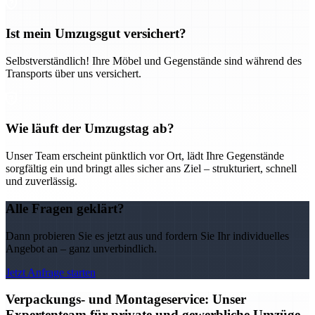
Ist mein Umzugsgut versichert?
Selbstverständlich! Ihre Möbel und Gegenstände sind während des
Transports über uns versichert.
Wie läuft der Umzugstag ab?
Unser Team erscheint pünktlich vor Ort, lädt Ihre Gegenstände
sorgfältig ein und bringt alles sicher ans Ziel – strukturiert, schnell
und zuverlässig.
Alle Fragen geklärt?
Dann probieren Sie es jetzt aus und fordern Sie Ihr individuelles
Angebot an – ganz unverbindlich.
Jetzt Anfrage starten
Verpackungs- und Montageservice: Unser
Expertenteam für private und gewerbliche Umzüge