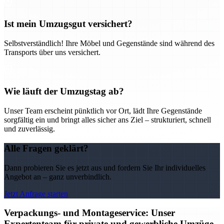
Ist mein Umzugsgut versichert?
Selbstverständlich! Ihre Möbel und Gegenstände sind während des
Transports über uns versichert.
Wie läuft der Umzugstag ab?
Unser Team erscheint pünktlich vor Ort, lädt Ihre Gegenstände
sorgfältig ein und bringt alles sicher ans Ziel – strukturiert, schnell
und zuverlässig.
Alle Fragen geklärt?
Dann probieren Sie es jetzt aus und fordern Sie Ihr individuelles
Angebot an – ganz unverbindlich.
Jetzt Anfrage starten
Verpackungs- und Montageservice: Unser
Expertenteam für private und gewerbliche Umzüge