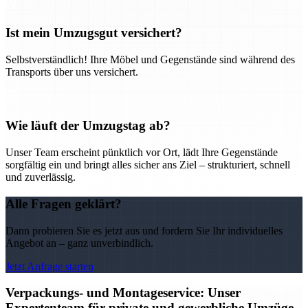
Ist mein Umzugsgut versichert?
Selbstverständlich! Ihre Möbel und Gegenstände sind während des
Transports über uns versichert.
Wie läuft der Umzugstag ab?
Unser Team erscheint pünktlich vor Ort, lädt Ihre Gegenstände
sorgfältig ein und bringt alles sicher ans Ziel – strukturiert, schnell
und zuverlässig.
Alle Fragen geklärt?
Dann probieren Sie es jetzt aus und fordern Sie Ihr individuelles
Angebot an – ganz unverbindlich.
Jetzt Anfrage starten
Verpackungs- und Montageservice: Unser
Expertenteam für private und gewerbliche Umzüge