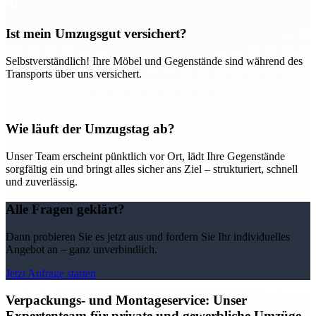
Ist mein Umzugsgut versichert?
Selbstverständlich! Ihre Möbel und Gegenstände sind während des
Transports über uns versichert.
Wie läuft der Umzugstag ab?
Unser Team erscheint pünktlich vor Ort, lädt Ihre Gegenstände
sorgfältig ein und bringt alles sicher ans Ziel – strukturiert, schnell
und zuverlässig.
Alle Fragen geklärt?
Dann probieren Sie es jetzt aus und fordern Sie Ihr individuelles
Angebot an – ganz unverbindlich.
Jetzt Anfrage starten
Verpackungs- und Montageservice: Unser
Expertenteam für private und gewerbliche Umzüge