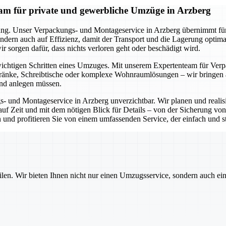
am für private und gewerbliche Umzüge in Arzberg
ung. Unser Verpackungs- und Montageservice in Arzberg übernimmt für S
ndern auch auf Effizienz, damit der Transport und die Lagerung optim
r sorgen dafür, dass nichts verloren geht oder beschädigt wird.
wichtigen Schritten eines Umzuges. Mit unserem Expertenteam für Verp
änke, Schreibtische oder komplexe Wohnraumlösungen – wir bringen all
and anlegen müssen.
s- und Montageservice in Arzberg unverzichtbar. Wir planen und reali
s auf Zeit und mit dem nötigen Blick für Details – von der Sicherung v
d profitieren Sie von einem umfassenden Service, der einfach und stre
ilen. Wir bieten Ihnen nicht nur einen Umzugsservice, sondern auch ei