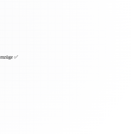
 Umzüge ✅