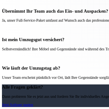
Übernimmt Ihr Team auch das Ein- und Auspacken?
Ja, unser Full-Service-Paket umfasst auf Wunsch auch das professio
Ist mein Umzugsgut versichert?
Selbstverständlich! Ihre Möbel und Gegenstände sind während des Tra
Wie läuft der Umzugstag ab?
Unser Team erscheint pünktlich vor Ort, lädt Ihre Gegenstände sorgfälti
Alle Fragen geklärt?
Dann probieren Sie es jetzt aus und fordern Sie Ihr individuelles Ang
Jetzt Anfrage starten