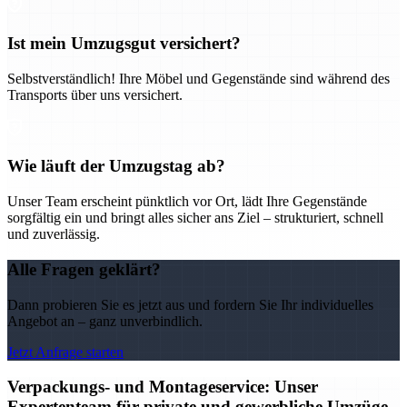
Ist mein Umzugsgut versichert?
Selbstverständlich! Ihre Möbel und Gegenstände sind während des
Transports über uns versichert.
Wie läuft der Umzugstag ab?
Unser Team erscheint pünktlich vor Ort, lädt Ihre Gegenstände
sorgfältig ein und bringt alles sicher ans Ziel – strukturiert, schnell
und zuverlässig.
Alle Fragen geklärt?
Dann probieren Sie es jetzt aus und fordern Sie Ihr individuelles
Angebot an – ganz unverbindlich.
Jetzt Anfrage starten
Verpackungs- und Montageservice: Unser
Expertenteam für private und gewerbliche Umzüge