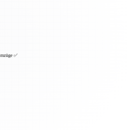
 Umzüge ✅