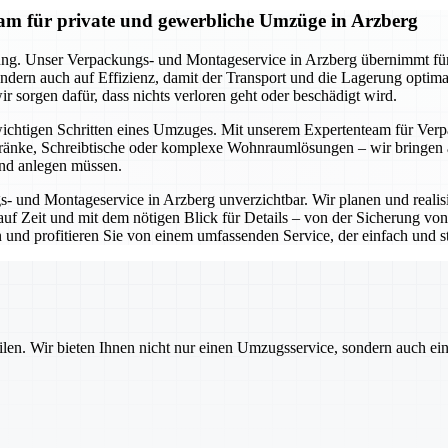
am für private und gewerbliche Umzüge in Arzberg
ung. Unser Verpackungs- und Montageservice in Arzberg übernimmt für S
ndern auch auf Effizienz, damit der Transport und die Lagerung optim
r sorgen dafür, dass nichts verloren geht oder beschädigt wird.
wichtigen Schritten eines Umzuges. Mit unserem Expertenteam für Verp
änke, Schreibtische oder komplexe Wohnraumlösungen – wir bringen all
and anlegen müssen.
s- und Montageservice in Arzberg unverzichtbar. Wir planen und reali
s auf Zeit und mit dem nötigen Blick für Details – von der Sicherung v
d profitieren Sie von einem umfassenden Service, der einfach und stre
ilen. Wir bieten Ihnen nicht nur einen Umzugsservice, sondern auch ei