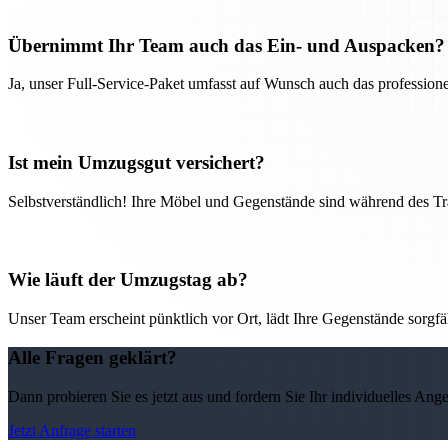
Übernimmt Ihr Team auch das Ein- und Auspacken?
Ja, unser Full-Service-Paket umfasst auf Wunsch auch das professio
Ist mein Umzugsgut versichert?
Selbstverständlich! Ihre Möbel und Gegenstände sind während des Tra
Wie läuft der Umzugstag ab?
Unser Team erscheint pünktlich vor Ort, lädt Ihre Gegenstände sorgfälti
Alle Fragen geklärt?
Dann probieren Sie es jetzt aus und fordern Sie Ihr individuelles Ang
Jetzt Anfrage starten