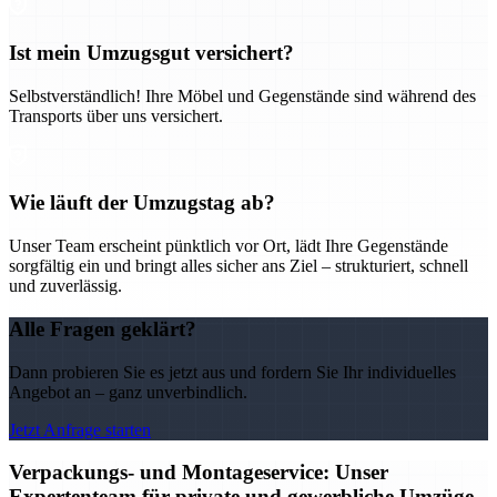
Ist mein Umzugsgut versichert?
Selbstverständlich! Ihre Möbel und Gegenstände sind während des
Transports über uns versichert.
Wie läuft der Umzugstag ab?
Unser Team erscheint pünktlich vor Ort, lädt Ihre Gegenstände
sorgfältig ein und bringt alles sicher ans Ziel – strukturiert, schnell
und zuverlässig.
Alle Fragen geklärt?
Dann probieren Sie es jetzt aus und fordern Sie Ihr individuelles
Angebot an – ganz unverbindlich.
Jetzt Anfrage starten
Verpackungs- und Montageservice: Unser
Expertenteam für private und gewerbliche Umzüge