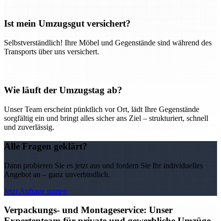
Ist mein Umzugsgut versichert?
Selbstverständlich! Ihre Möbel und Gegenstände sind während des
Transports über uns versichert.
Wie läuft der Umzugstag ab?
Unser Team erscheint pünktlich vor Ort, lädt Ihre Gegenstände
sorgfältig ein und bringt alles sicher ans Ziel – strukturiert, schnell
und zuverlässig.
Alle Fragen geklärt?
Dann probieren Sie es jetzt aus und fordern Sie Ihr individuelles
Angebot an – ganz unverbindlich.
Jetzt Anfrage starten
Verpackungs- und Montageservice: Unser
Expertenteam für private und gewerbliche Umzüge