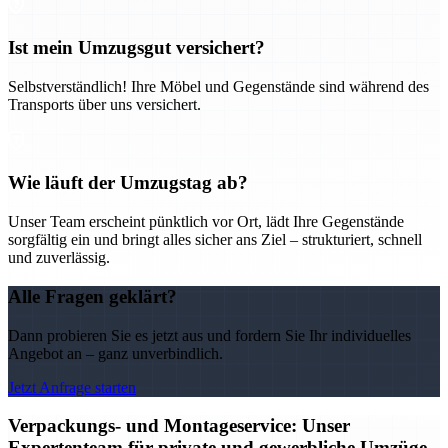
Ist mein Umzugsgut versichert?
Selbstverständlich! Ihre Möbel und Gegenstände sind während des
Transports über uns versichert.
Wie läuft der Umzugstag ab?
Unser Team erscheint pünktlich vor Ort, lädt Ihre Gegenstände
sorgfältig ein und bringt alles sicher ans Ziel – strukturiert, schnell
und zuverlässig.
Alle Fragen geklärt?
Dann probieren Sie es jetzt aus und fordern Sie Ihr individuelles
Angebot an – ganz unverbindlich.
Jetzt Anfrage starten
Verpackungs- und Montageservice: Unser
Expertenteam für private und gewerbliche Umzüge