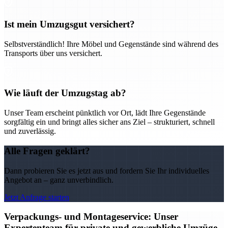
Ist mein Umzugsgut versichert?
Selbstverständlich! Ihre Möbel und Gegenstände sind während des
Transports über uns versichert.
Wie läuft der Umzugstag ab?
Unser Team erscheint pünktlich vor Ort, lädt Ihre Gegenstände
sorgfältig ein und bringt alles sicher ans Ziel – strukturiert, schnell
und zuverlässig.
Alle Fragen geklärt?
Dann probieren Sie es jetzt aus und fordern Sie Ihr individuelles
Angebot an – ganz unverbindlich.
Jetzt Anfrage starten
Verpackungs- und Montageservice: Unser
Expertenteam für private und gewerbliche Umzüge