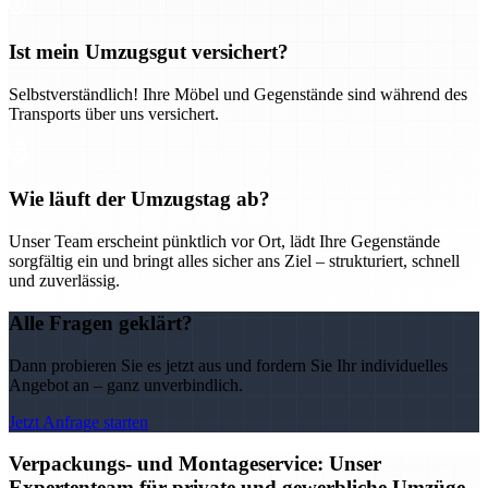
Ist mein Umzugsgut versichert?
Selbstverständlich! Ihre Möbel und Gegenstände sind während des
Transports über uns versichert.
Wie läuft der Umzugstag ab?
Unser Team erscheint pünktlich vor Ort, lädt Ihre Gegenstände
sorgfältig ein und bringt alles sicher ans Ziel – strukturiert, schnell
und zuverlässig.
Alle Fragen geklärt?
Dann probieren Sie es jetzt aus und fordern Sie Ihr individuelles
Angebot an – ganz unverbindlich.
Jetzt Anfrage starten
Verpackungs- und Montageservice: Unser
Expertenteam für private und gewerbliche Umzüge