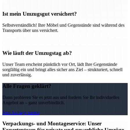
Ist mein Umzugsgut versichert?
Selbstverständlich! Ihre Möbel und Gegenstände sind während des
Transports über uns versichert.
Wie läuft der Umzugstag ab?
Unser Team erscheint pünktlich vor Ort, lädt Ihre Gegenstände
sorgfältig ein und bringt alles sicher ans Ziel – strukturiert, schnell
und zuverlässig.
Alle Fragen geklärt?
Dann probieren Sie es jetzt aus und fordern Sie Ihr individuelles
Angebot an – ganz unverbindlich.
Jetzt Anfrage starten
Verpackungs- und Montageservice: Unser
Expertenteam für private und gewerbliche Umzüge