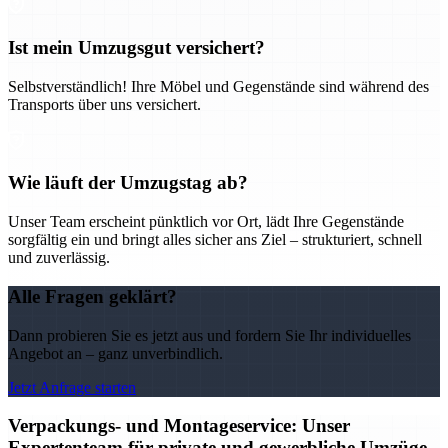
Ist mein Umzugsgut versichert?
Selbstverständlich! Ihre Möbel und Gegenstände sind während des
Transports über uns versichert.
Wie läuft der Umzugstag ab?
Unser Team erscheint pünktlich vor Ort, lädt Ihre Gegenstände
sorgfältig ein und bringt alles sicher ans Ziel – strukturiert, schnell
und zuverlässig.
Alle Fragen geklärt?
Dann probieren Sie es jetzt aus und fordern Sie Ihr individuelles
Angebot an – ganz unverbindlich.
Jetzt Anfrage starten
Verpackungs- und Montageservice: Unser
Expertenteam für private und gewerbliche Umzüge