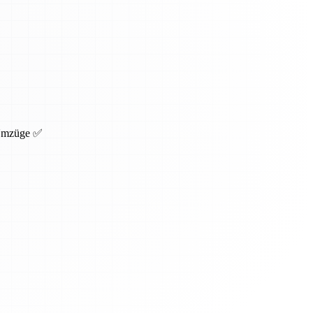
 Umzüge ✅