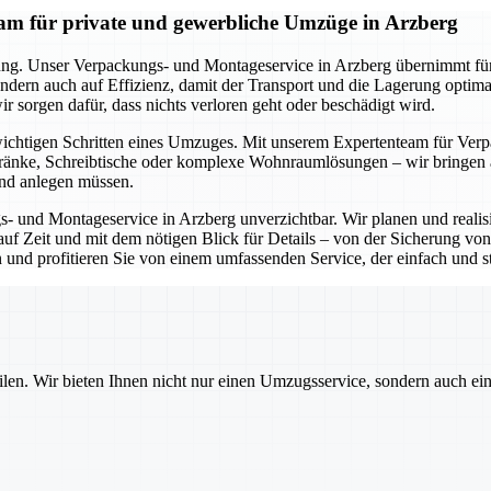
am für private und gewerbliche Umzüge in Arzberg
ung. Unser Verpackungs- und Montageservice in Arzberg übernimmt für S
ndern auch auf Effizienz, damit der Transport und die Lagerung optim
r sorgen dafür, dass nichts verloren geht oder beschädigt wird.
wichtigen Schritten eines Umzuges. Mit unserem Expertenteam für Verp
änke, Schreibtische oder komplexe Wohnraumlösungen – wir bringen all
and anlegen müssen.
s- und Montageservice in Arzberg unverzichtbar. Wir planen und reali
s auf Zeit und mit dem nötigen Blick für Details – von der Sicherung v
d profitieren Sie von einem umfassenden Service, der einfach und stre
ilen. Wir bieten Ihnen nicht nur einen Umzugsservice, sondern auch ei