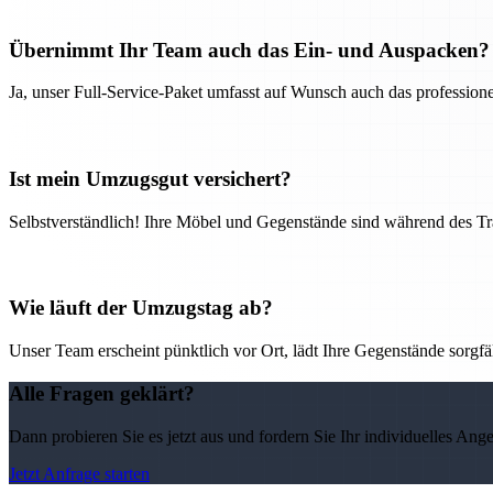
Übernimmt Ihr Team auch das Ein- und Auspacken?
Ja, unser Full-Service-Paket umfasst auf Wunsch auch das professio
Ist mein Umzugsgut versichert?
Selbstverständlich! Ihre Möbel und Gegenstände sind während des Tra
Wie läuft der Umzugstag ab?
Unser Team erscheint pünktlich vor Ort, lädt Ihre Gegenstände sorgfälti
Alle Fragen geklärt?
Dann probieren Sie es jetzt aus und fordern Sie Ihr individuelles Ang
Jetzt Anfrage starten