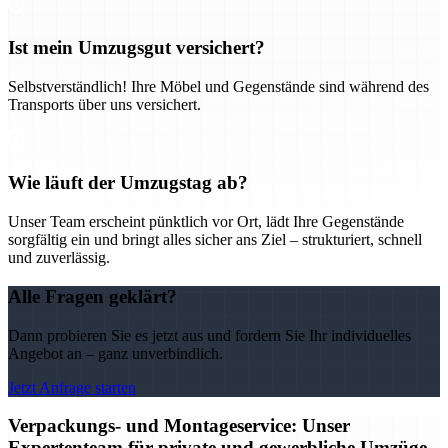
Ist mein Umzugsgut versichert?
Selbstverständlich! Ihre Möbel und Gegenstände sind während des
Transports über uns versichert.
Wie läuft der Umzugstag ab?
Unser Team erscheint pünktlich vor Ort, lädt Ihre Gegenstände
sorgfältig ein und bringt alles sicher ans Ziel – strukturiert, schnell
und zuverlässig.
Alle Fragen geklärt?
Dann probieren Sie es jetzt aus und fordern Sie Ihr individuelles
Angebot an – ganz unverbindlich.
Jetzt Anfrage starten
Verpackungs- und Montageservice: Unser
Expertenteam für private und gewerbliche Umzüge