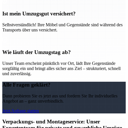
Ist mein Umzugsgut versichert?
Selbstverständlich! Ihre Möbel und Gegenstände sind während des
Transports über uns versichert.
Wie läuft der Umzugstag ab?
Unser Team erscheint pünktlich vor Ort, lädt Ihre Gegenstände
sorgfältig ein und bringt alles sicher ans Ziel – strukturiert, schnell
und zuverlässig.
Alle Fragen geklärt?
Dann probieren Sie es jetzt aus und fordern Sie Ihr individuelles
Angebot an – ganz unverbindlich.
Jetzt Anfrage starten
Verpackungs- und Montageservice: Unser
Expertenteam für private und gewerbliche Umzüge