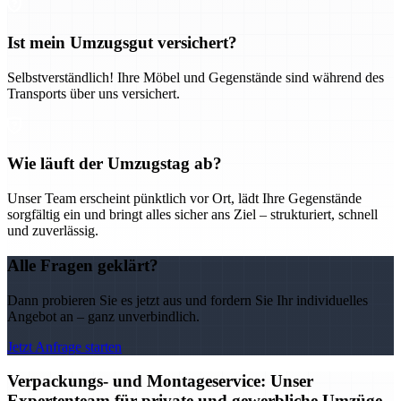
Ist mein Umzugsgut versichert?
Selbstverständlich! Ihre Möbel und Gegenstände sind während des
Transports über uns versichert.
Wie läuft der Umzugstag ab?
Unser Team erscheint pünktlich vor Ort, lädt Ihre Gegenstände
sorgfältig ein und bringt alles sicher ans Ziel – strukturiert, schnell
und zuverlässig.
Alle Fragen geklärt?
Dann probieren Sie es jetzt aus und fordern Sie Ihr individuelles
Angebot an – ganz unverbindlich.
Jetzt Anfrage starten
Verpackungs- und Montageservice: Unser
Expertenteam für private und gewerbliche Umzüge