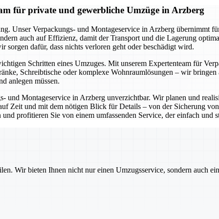
am für private und gewerbliche Umzüge in Arzberg
ung. Unser Verpackungs- und Montageservice in Arzberg übernimmt für S
ndern auch auf Effizienz, damit der Transport und die Lagerung optim
r sorgen dafür, dass nichts verloren geht oder beschädigt wird.
wichtigen Schritten eines Umzuges. Mit unserem Expertenteam für Verp
änke, Schreibtische oder komplexe Wohnraumlösungen – wir bringen all
and anlegen müssen.
s- und Montageservice in Arzberg unverzichtbar. Wir planen und reali
s auf Zeit und mit dem nötigen Blick für Details – von der Sicherung v
d profitieren Sie von einem umfassenden Service, der einfach und stre
ilen. Wir bieten Ihnen nicht nur einen Umzugsservice, sondern auch ei