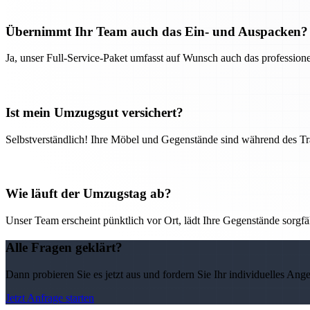
Übernimmt Ihr Team auch das Ein- und Auspacken?
Ja, unser Full-Service-Paket umfasst auf Wunsch auch das professio
Ist mein Umzugsgut versichert?
Selbstverständlich! Ihre Möbel und Gegenstände sind während des Tra
Wie läuft der Umzugstag ab?
Unser Team erscheint pünktlich vor Ort, lädt Ihre Gegenstände sorgfälti
Alle Fragen geklärt?
Dann probieren Sie es jetzt aus und fordern Sie Ihr individuelles Ang
Jetzt Anfrage starten