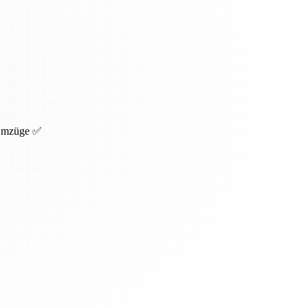
 Umzüge ✅