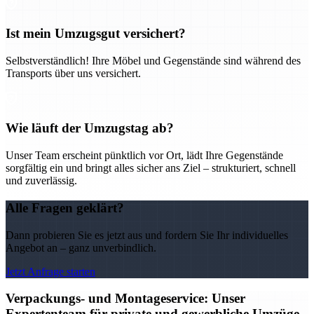
Ist mein Umzugsgut versichert?
Selbstverständlich! Ihre Möbel und Gegenstände sind während des
Transports über uns versichert.
Wie läuft der Umzugstag ab?
Unser Team erscheint pünktlich vor Ort, lädt Ihre Gegenstände
sorgfältig ein und bringt alles sicher ans Ziel – strukturiert, schnell
und zuverlässig.
Alle Fragen geklärt?
Dann probieren Sie es jetzt aus und fordern Sie Ihr individuelles
Angebot an – ganz unverbindlich.
Jetzt Anfrage starten
Verpackungs- und Montageservice: Unser
Expertenteam für private und gewerbliche Umzüge